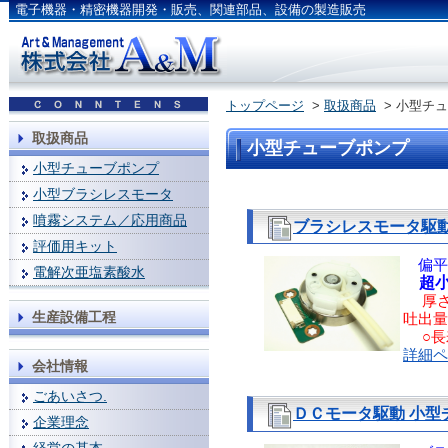
電子機器・精密機器開発・販売、関連部品、設備の製造販売
トップページ
>
取扱商品
> 小型チ
取扱商品
小型チューブポンプ
小型チューブポンプ
小型ブラシレスモータ
噴霧システム／応用商品
ブラシレスモータ駆動
評価用キット
偏平
電解次亜塩素酸水
超
厚さ：
生産設備工程
吐出量：
○長
詳細ペ
会社情報
ごあいさつ.
ＤＣモータ駆動 小型
企業理念