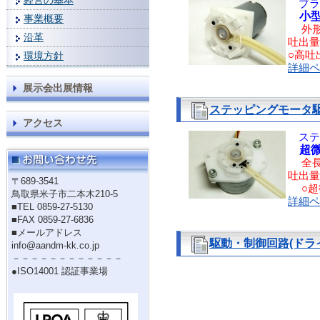
経営の基本
ブラ
小
事業概要
外形：
沿革
吐出量：
○高吐
環境方針
詳細ペ
展示会出展情報
ステッピングモータ駆
アクセス
ステ
超
全長：
吐出量：
〒689-3541
○超微
鳥取県米子市二本木210-5
詳細ペ
■TEL 0859-27-5130
■FAX 0859-27-6836
■メールアドレス
駆動・制御回路(ドラ
info@aandm-kk.co.jp
－－－－－－－－－－－－
●ISO14001 認証事業場