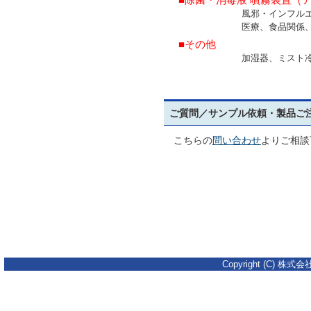
風邪・インフルエンザ対
医療、食品関係、クリー
■その他
加湿器、ミスト冷却器、
ご質問／サンプル依頼・製品ご
こちらの
問い合わせ
よりご相談
Copyright (C) 株式会社