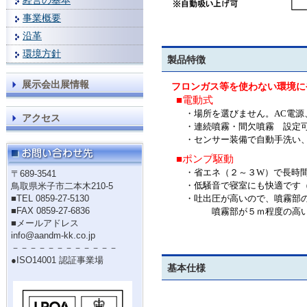
経営の基本
事業概要
沿革
環境方針
製品特徴
展示会出展情報
フロンガス等を使わない環境に
■電動式
・場所を選びません。
AC
電源
アクセス
・連続噴霧・間欠噴霧 設定
・センサー装備で自動手洗い、
■ポンプ駆動
・省エネ（２～３
W
）で長時
〒689-3541
・低騒音で寝室にも快適です（
鳥取県米子市二本木210-5
・吐出圧が高いので、噴霧部の
■TEL 0859-27-5130
■FAX 0859-27-6836
噴霧部が５ｍ程度の高い所
■メールアドレス
info@aandm-kk.co.jp
－－－－－－－－－－－－
●ISO14001 認証事業場
基本仕様