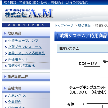
電子機器・精密機器開発・販売、関連部品、設備の製造販売
トップページ
>
取扱商品
> 噴霧シ
取扱商品
噴霧システム／応用商品
小型チューブポンプ
小型ブラシレスモータ
噴霧システム
噴霧システム／応用商品
評価用キット
電解次亜塩素酸水
生産設備工程
会社情報
ごあいさつ.
企業理念