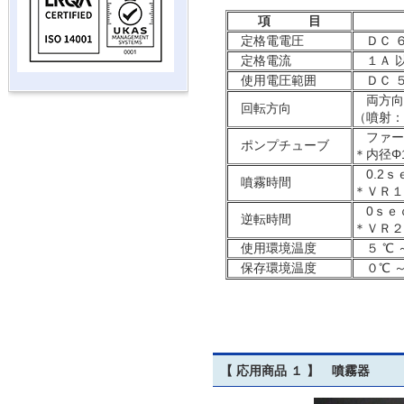
項 目
定格電電圧
ＤＣ 
定格電流
１Ａ 
使用電圧範囲
ＤＣ 
両方向
回転方向
（噴射：
ファー
ポンプチューブ
＊内径Φ1
0.2ｓ
噴霧時間
＊ＶＲ１
0ｓｅｃ
逆転時間
＊ＶＲ２
使用環境温度
５ ℃ 
保存環境温度
０℃ ～
【 応用商品 １ 】 噴霧器