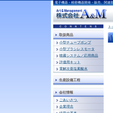
電子機器・精密機器開発・販売、関連
ト
取扱商品
小型チューブポンプ
小型ブラシレスモータ
噴霧システム／応用商品
評価用キット
電解次亜塩素酸水
生産設備工程
会社情報
ごあいさつ.
企業理念