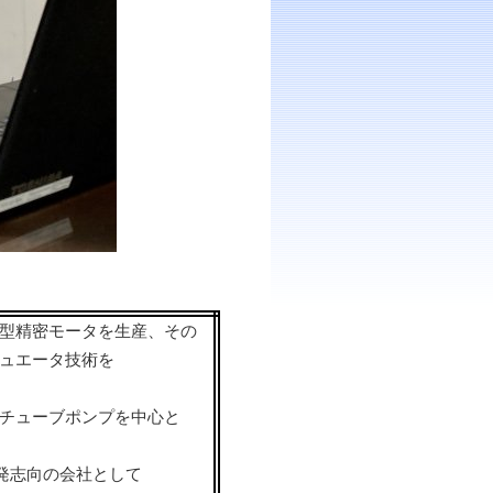
型精密モータを
生産、
その
ュエータ技術
を
チューブポンプを中心
と
開発志向の会社として