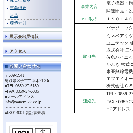
経営の基本
電子機器・
事業内容
事業概要
関連部品・
沿革
ISO
取得
ＩＳＯ１４０
環境方針
パナソニック
ミネベアミツ
展示会出展情報
ユニテック 
株式会社 三ツ
アクセス
取引先
佐鳥パイニッ
かんき 株式会
東亜無線電機
〒689-3541
エフエイオ
鳥取県米子市二本木210-5
株式会社Ｃ
■TEL 0859-27-5130
■FAX 0859-27-6836
TEL : 0859-2
■メールアドレス
連絡先
FAX : 0859-2
info@aandm-kk.co.jp
－－－－－－－－－－－－
HP
アドレス 
●ISO14001 認証事業場