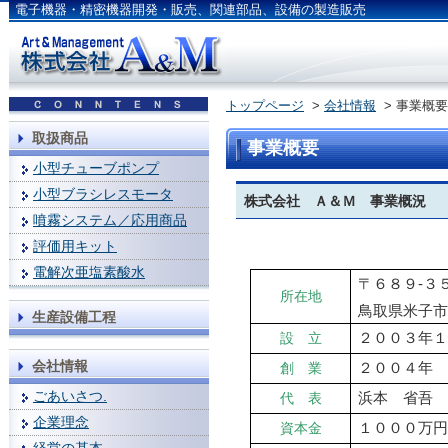
電子機器・精密機器開発・販売、関連部品、設備の製造販売
トップページ
>
会社情報
> 事業概要
取扱商品
事業概要
小型チューブポンプ
小型ブラシレスモータ
株式会社 Ａ＆Ｍ 事業概況
噴霧システム／応用商品
評価用キット
電解次亜塩素酸水
〒６８９-３
所在地
鳥取県米子
生産設備工程
設 立
２００３年
会社情報
創 業
２００４年
ごあいさつ.
代 表
浜本 省吾
企業理念
資本金
１０００万