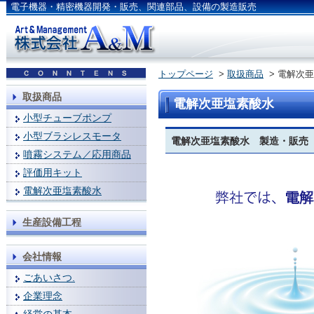
電子機器・精密機器開発・販売、関連部品、設備の製造販売
トップページ
>
取扱商品
> 電解次
取扱商品
電解次亜塩素酸水
小型チューブポンプ
小型ブラシレスモータ
電解次亜塩素酸水 製造・販売
噴霧システム／応用商品
評価用キット
電解次亜塩素酸水
生産設備工程
会社情報
ごあいさつ.
企業理念