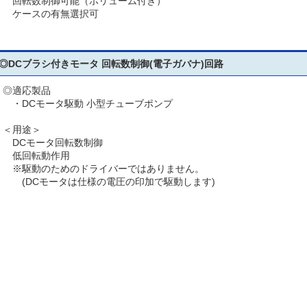
回転数制御可能（ボリューム付き）
ケースの有無選択可
◎DCブラシ付きモータ 回転数制御(電子ガバナ)回路
◎適応製品
・DCモータ駆動 小型チューブポンプ
＜用途＞
DCモータ回転数制御
低回転動作用
※駆動のためのドライバーではありません。
(DCモータは仕様の電圧の印加で駆動します)