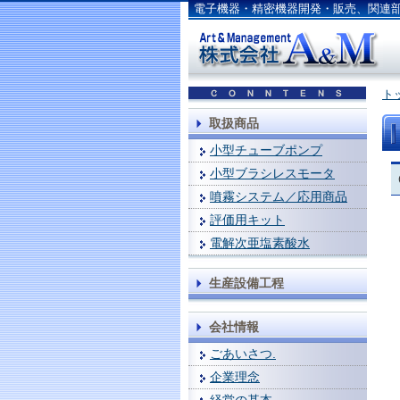
電子機器・精密機器開発・販売、関連
ト
取扱商品
小型チューブポンプ
小型ブラシレスモータ
噴霧システム／応用商品
評価用キット
電解次亜塩素酸水
生産設備工程
会社情報
ごあいさつ.
企業理念