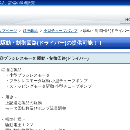
部品、設備の製造販売
ップページ
>
取扱商品
>
小型チューブポンプ
> 駆動・制御回路(ドライバー
駆動・制御回路(ドライバー)の提供可能！！
◎ブラシレスモータ 駆動・制御回路(ドライバー)
◎適応製品
・小型ブラシレスモータ
・ブラシレスモータ駆動 小型チューブポンプ
・ステッピングモータ駆動 小型チューブポンプ
＜用途＞
上記適応製品の駆動
モータ回転数及びポンプ流量調整
＜標準仕様＞
駆動電圧１２Ｖ