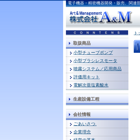
電子機器・精密機器開発・販売、関連
ト
取扱商品
小型チューブポンプ
小型ブラシレスモータ
噴霧システム／応用商品
評価用キット
電解次亜塩素酸水
生産設備工程
会社情報
ごあいさつ.
企業理念