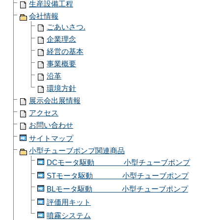
生産設備工程
会社情報
ごあいさつ.
企業理念
経営の基本
事業概要
沿革
環境方針
展示会出展情報
アクセス
お問い合わせ
サイトマップ
小型チューブポンプ関連商品
DCモータ駆動 小型チューブポンプ
STモータ駆動 小型チューブポンプ
BLモータ駆動 小型チューブポンプ
評価用キット
噴霧システム