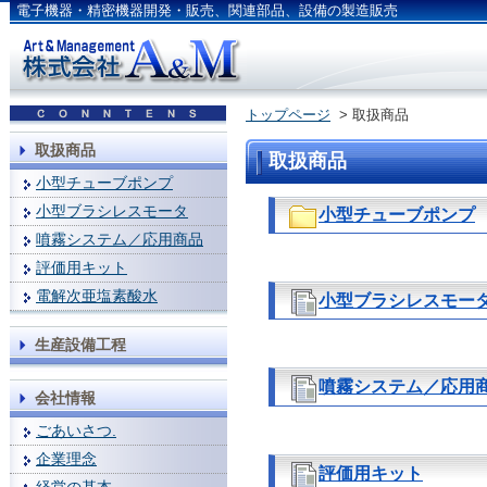
電子機器・精密機器開発・販売、関連部品、設備の製造販売
トップページ
> 取扱商品
取扱商品
取扱商品
小型チューブポンプ
小型ブラシレスモータ
小型チューブポンプ
噴霧システム／応用商品
評価用キット
電解次亜塩素酸水
小型ブラシレスモー
生産設備工程
噴霧システム／応用
会社情報
ごあいさつ.
企業理念
評価用キット