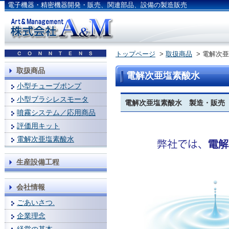
電子機器・精密機器開発・販売、関連部品、設備の製造販売
トップページ
>
取扱商品
> 電解次
取扱商品
電解次亜塩素酸水
小型チューブポンプ
小型ブラシレスモータ
電解次亜塩素酸水 製造・販売
噴霧システム／応用商品
評価用キット
電解次亜塩素酸水
生産設備工程
会社情報
ごあいさつ.
企業理念