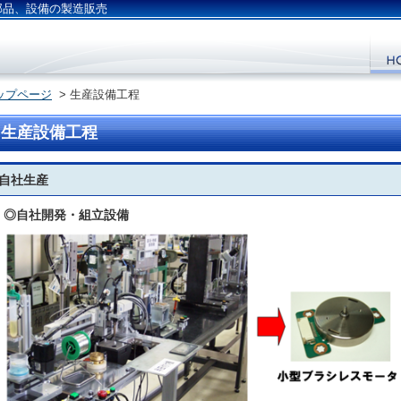
部品、設備の製造販売
ップページ
> 生産設備工程
生産設備工程
自社生産
◎自社開発・組立設備