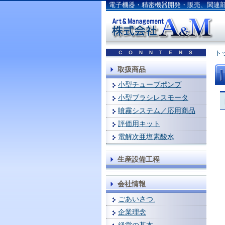
電子機器・精密機器開発・販売、関連
ト
取扱商品
小型チューブポンプ
小型ブラシレスモータ
噴霧システム／応用商品
評価用キット
電解次亜塩素酸水
生産設備工程
会社情報
ごあいさつ.
企業理念