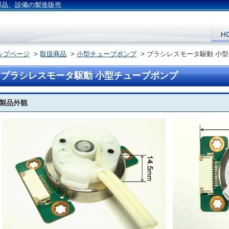
部品、設備の製造販売
ップページ
>
取扱商品
>
小型チューブポンプ
> ブラシレスモータ駆動 小
ブラシレスモータ駆動 小型チューブポンプ
製品外観