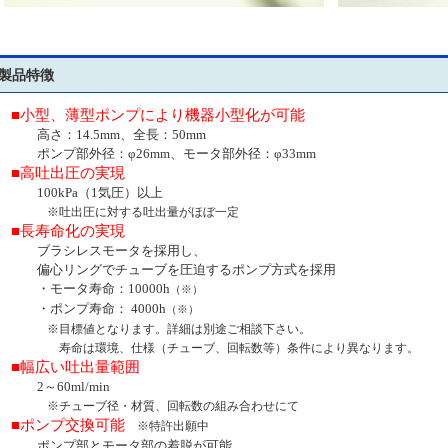
製品特徴
■小型、薄型ポンプにより機器小型化が可能
高さ：
14.5mm
、全長：
50mm
ポンプ部外径：φ
26mm
、モータ部外径：φ
33mm
■高吐出圧の実現
100kPa
（
1
気圧）以上
※吐出圧に対する吐出量がほぼ一定
■長寿命化の実現
ブラシレスモータを採用し、
偏心リングでチューブを圧迫するポンプ方式を採用
・モータ寿命：
10000h
（※）
・ポンプ寿命：
4000h
（※）
※目標値となります。詳細は別途ご相談下さい。
寿命は環境、仕様（チューブ、回転数等）条件により異なります。
■幅広い吐出量範囲
2
～
60ml/min
※チューブ径・材質、回転数の組み合わせにて
■
ポンプ交換可能
※特許出願中
ポンプ部とモータ部の着脱が可能