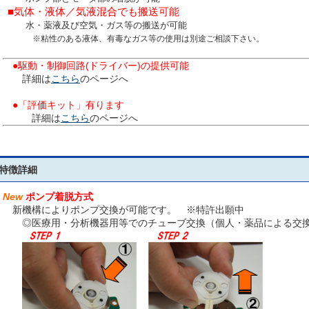
■
気体・液体／気液混合でも搬送可能
水・薬液及び空気・ガス等の搬送が可能
※粘性のある液体、有毒なガス等の使用は別途ご相談下さい。
●駆動・制御回路(ドライバー)の提供可能
詳細は
こちら
のページへ
●「評価キット」有ります
詳細は
こちら
のページへ
特徴詳細
New
ポンプ着脱方式
新機構によりポンプ交換が可能です。 ※特許出願中
◎医療用・分析機器用等でのチューブ交換（個人・薬品による交