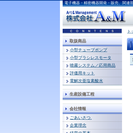
電子機器・精密機器開発・販売、関連
ト
取扱商品
小型チューブポンプ
小型ブラシレスモータ
噴霧システム／応用商品
評価用キット
電解次亜塩素酸水
生産設備工程
会社情報
ごあいさつ.
企業理念