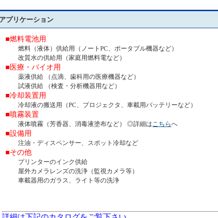
アプリケーション
■燃料電池用
燃料（液体）供給用（ノート
PC
、ポータブル機器など）
改質水の供給用（家庭用燃料電など）
■医療・バイオ用
薬液供給 （点滴、歯科用の医療機器など）
試液供給 （検査・分析機器用など）
■冷却装置用
冷却液の搬送用（
PC
、プロジェクタ、車載用バッテリーなど）
■噴霧装置
液体噴霧（芳香器、消毒液塗布など） ◎詳細は
こちら
へ
■
設備用
注油・ディスペンサー、スポット冷却など
■
その他
プリンターのインク供給
屋外カメラレンズの洗浄（監視カメラ等）
車載器用のガラス、ライト等の洗浄
詳細は下記のカタログをご覧下さい。